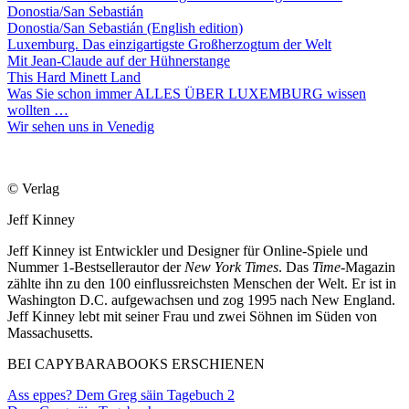
Donostia/San Sebastián
Donostia/San Sebastián (English edition)
Luxemburg. Das einzigartigste Großherzogtum der Welt
Mit Jean-Claude auf der Hühnerstange
This Hard Minett Land
Was Sie schon immer ALLES ÜBER LUXEMBURG wissen
wollten …
Wir sehen uns in Venedig
© Verlag
Jeff Kinney
Jeff Kinney ist Entwickler und Designer für Online-Spiele und
Nummer 1-Bestsellerautor der
New York Times
. Das
Time-
Magazin
zählte ihn zu den 100 einflussreichsten Menschen der Welt. Er ist in
Washington D.C. aufgewachsen und zog 1995 nach New England.
Jeff Kinney lebt mit seiner Frau und zwei Söhnen im Süden von
Massachusetts.
BEI CAPYBARABOOKS ERSCHIENEN
Ass eppes? Dem Greg säin Tagebuch 2