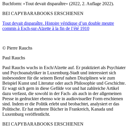
Buchform: »Tout devait disparaître« (2022, 2. Auflage 2022).
BEI CAPYBARABOOKS ERSCHIENEN
Tout devait disparaître. Histoire véridique d’un double meutre
commis à Esch-sur-Alzette à la fin de l’été 1910
© Pierre Rauchs
Paul Rauchs
Paul Rauchs wuchs in Esch/Alzette auf. Er praktiziert als Psychiater
und Psychoanalytiker in Luxemburg-Stadt und interessiert sich
insbesondere für die seinem Beruf nahen Disziplinen wie zum
Beispiel Kunst und Literatur oder auch Philosophie und Geschichte.
Er wagt sich gern in diese Gefilde vor und hat zahlreiche Artikel
dazu verfasst, die sowohl in der Fach- als auch in der allgemeinen
Presse in gedruckter ebenso wie in audiovisueller Form erschienen
sind. Indem er die Politik erlebt und beobachtet, analysiert er das
Politische. Er hat mehrere Bücher in Frankreich, Kanada und
Luxemburg veröffentlicht.
BEI CAPYBARABOOKS ERSCHIENEN