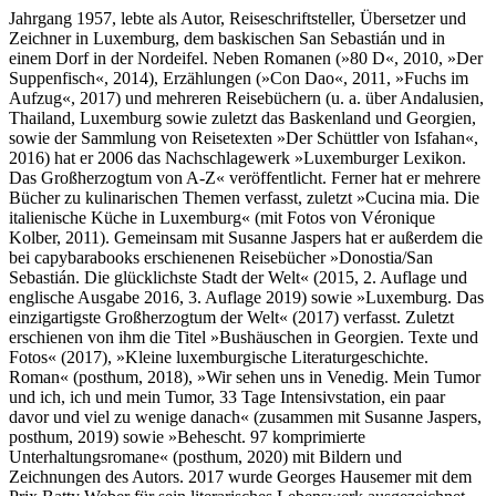
Jahrgang 1957, lebte als Autor, Reiseschriftsteller, Übersetzer und
Zeichner in Luxemburg, dem baskischen San Sebastián und in
einem Dorf in der Nordeifel. Neben Romanen (»80 D«, 2010, »Der
Suppenfisch«, 2014), Erzählungen (»Con Dao«, 2011, »Fuchs im
Aufzug«, 2017) und mehreren Reisebüchern (u. a. über Andalusien,
Thailand, Luxemburg sowie zuletzt das Baskenland und Georgien,
sowie der Sammlung von Reisetexten »Der Schüttler von Isfahan«,
2016) hat er 2006 das Nachschlagewerk »Luxemburger Lexikon.
Das Großherzogtum von A-Z« veröffentlicht. Ferner hat er mehrere
Bücher zu kulinarischen Themen verfasst, zuletzt »Cucina mia. Die
italienische Küche in Luxemburg« (mit Fotos von Véronique
Kolber, 2011). Gemeinsam mit Susanne Jaspers hat er außerdem die
bei capybarabooks erschienenen Reisebücher »Donostia/San
Sebastián. Die glücklichste Stadt der Welt« (2015, 2. Auflage und
englische Ausgabe 2016, 3. Auflage 2019) sowie »Luxemburg. Das
einzigartigste Großherzogtum der Welt« (2017) verfasst. Zuletzt
erschienen von ihm die Titel »Bushäuschen in Georgien. Texte und
Fotos« (2017), »Kleine luxemburgische Literaturgeschichte.
Roman« (posthum, 2018), »Wir sehen uns in Venedig. Mein Tumor
und ich, ich und mein Tumor, 33 Tage Intensivstation, ein paar
davor und viel zu wenige danach« (zusammen mit Susanne Jaspers,
posthum, 2019) sowie »Behescht. 97 komprimierte
Unterhaltungsromane« (posthum, 2020) mit Bildern und
Zeichnungen des Autors. 2017 wurde Georges Hausemer mit dem