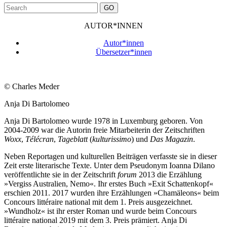
GO
AUTOR*INNEN
Autor*innen
Übersetzer*innen
© Charles Meder
Anja Di Bartolomeo
Anja Di Bartolomeo wurde 1978 in Luxemburg geboren. Von
2004-2009 war die Autorin freie Mitarbeiterin der Zeitschriften
Woxx
,
Télécran
,
Tageblatt
(
kulturissimo
) und
Das Magazin
.
Neben Reportagen und kulturellen Beiträgen verfasste sie in dieser
Zeit erste literarische Texte. Unter dem Pseudonym Ioanna Dilano
veröffentlichte sie in der Zeitschrift
forum
2013 die Erzählung
»Vergiss Australien, Nemo«. Ihr erstes Buch »Exit Schattenkopf«
erschien 2011. 2017 wurden ihre Erzählungen »Chamäleons« beim
Concours littéraire national mit dem 1. Preis ausgezeichnet.
»Wundholz« ist ihr erster Roman und wurde beim Concours
littéraire national 2019 mit dem 3. Preis prämiert. Anja Di