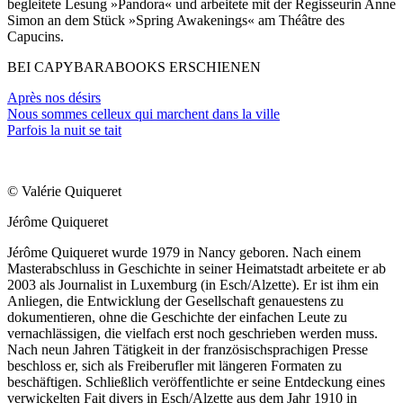
begleitete Lesung »Pandora« und arbeitete mit der Regisseurin Anne
Simon an dem Stück »Spring Awakenings« am Théâtre des
Capucins.
BEI CAPYBARABOOKS ERSCHIENEN
Après nos désirs
Nous sommes celleux qui marchent dans la ville
Parfois la nuit se tait
© Valérie Quiqueret
Jérôme Quiqueret
Jérôme Quiqueret wurde 1979 in Nancy geboren. Nach einem
Masterabschluss in Geschichte in seiner Heimatstadt arbeitete er ab
2003 als Journalist in Luxemburg (in Esch/Alzette). Er ist ihm ein
Anliegen, die Entwicklung der Gesellschaft genauestens zu
dokumentieren, ohne die Geschichte der einfachen Leute zu
vernachlässigen, die vielfach erst noch geschrieben werden muss.
Nach neun Jahren Tätigkeit in der französischsprachigen Presse
beschloss er, sich als Freiberufler mit längeren Formaten zu
beschäftigen. Schließlich veröffentlichte er seine Entdeckung eines
verwickelten Fait divers in Esch/Alzette aus dem Jahr 1910 in