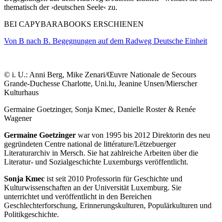
thematisch der ›deutschen Seele‹ zu.
BEI CAPYBARABOOKS ERSCHIENEN
Von B nach B. Begegnungen auf dem Radweg Deutsche Einheit
© i. U.: Anni Berg, Mike Zenari/Œuvre Nationale de Secours
Grande-Duchesse Charlotte, Uni.lu, Jeanine Unsen/Mierscher
Kulturhaus
Germaine Goetzinger, Sonja Kmec, Danielle Roster & Renée
Wagener
Germaine Goetzinger
war von 1995 bis 2012 Direktorin des neu
gegründeten Centre national de littérature/Lëtzebuerger
Literaturarchiv in Mersch. Sie hat zahlreiche Arbeiten über die
Literatur- und Sozialgeschichte Luxemburgs veröffentlicht.
Sonja Kmec
ist seit 2010 Professorin für Geschichte und
Kulturwissenschaften an der Universität Luxemburg. Sie
unterrichtet und veröffentlicht in den Bereichen
Geschlechterforschung, Erinnerungskulturen, Populärkulturen und
Politikgeschichte.