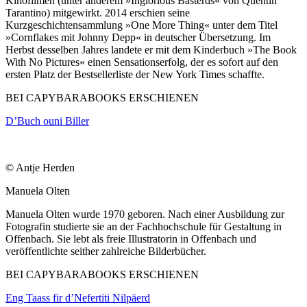
Kinofilmen (unter anderem »Inglorious Basterds« von Quentin
Tarantino) mitgewirkt. 2014 erschien seine
Kurzgeschichtensammlung »One More Thing« unter dem Titel
»Cornflakes mit Johnny Depp« in deutscher Übersetzung. Im
Herbst desselben Jahres landete er mit dem Kinderbuch »The Book
With No Pictures« einen Sensationserfolg, der es sofort auf den
ersten Platz der Bestsellerliste der New York Times schaffte.
BEI CAPYBARABOOKS ERSCHIENEN
D’Buch ouni Biller
© Antje Herden
Manuela Olten
Manuela Olten wurde 1970 geboren. Nach einer Ausbildung zur
Fotografin studierte sie an der Fachhochschule für Gestaltung in
Offenbach. Sie lebt als freie Illustratorin in Offenbach und
veröffentlichte seither zahlreiche Bilderbücher.
BEI CAPYBARABOOKS ERSCHIENEN
Eng Taass fir d’Nefertiti Nilpäerd