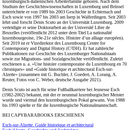
luxemburgisch-italienischen Arbeiterfamilie geboren. Nach dem
Studium der Geschichtswissenschaften in Luxemburg und Brüssel
unterrichtete er von 1989 bis 2003 Geschichte in Echternach und
Esch sowie von 1997 bis 2003 am Iserp in Walferdingen. Seit 2003
lehrt und forscht Denis Scuto an der Universität Luxemburg. 2009
verteidigte er seine Doktorarbeit an der Université Libre de
Bruxelles (veröffentlicht 2012 unter dem Titel La nationalité
luxembourgeoise, 19e-21e siècles. Histoire d’un alliage européen).
Seit 2019 ist er Vizedirektor des Luxembourg Centre for
Contemporary and Digital History (C²DH). Er hat zahlreiche
Publikationen zur Geschichte des Luxemburger Nationalstaats
sowie zur Migrations- und Sozialgeschichte veröffentlicht. Zuletzt
erschienen u. a. »Une histoire contemporaine du Luxembourg en 70
chroniques« und »Guide historique et architectural Esch-sur-
Alzette« (zusammen mit G. Buchler, J. Goedert, A. Lorang, A.
Reuter, Fotos von C. Weber, deutsche Ausgabe 2021).
Denis Scuto ist auch für seine Fußballkarriere bei Jeunesse Esch
(1982-2002) bekannt, mit der er neunmal luxemburgischer Meister
wurde und viermal den luxemburgischen Pokal gewann. Von 1988
bis 1993 spielte er für die luxemburgische Nationalmannschaft.
BEI CAPYBARABOOKS ERSCHIENEN
Esch-sur-Alzette. Guide historique et architectural