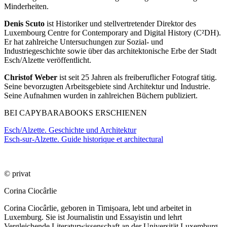
Minderheiten.
Denis Scuto
ist Historiker und stellvertretender Direktor des
Luxembourg Centre for Contemporary and Digital History (C²DH).
Er hat zahlreiche Untersuchungen zur Sozial- und
Industriegeschichte sowie über das architektonische Erbe der Stadt
Esch/Alzette veröffentlicht.
Christof Weber
ist seit 25 Jahren als freiberuflicher Fotograf tätig.
Seine bevorzugten Arbeitsgebiete sind Architektur und Industrie.
Seine Aufnahmen wurden in zahlreichen Büchern publiziert.
BEI CAPYBARABOOKS ERSCHIENEN
Esch/Alzette. Geschichte und Architektur
Esch-sur-Alzette. Guide historique et architectural
© privat
Corina Ciocârlie
Corina Ciocârlie, geboren in Timișoara, lebt und arbeitet in
Luxemburg. Sie ist Journalistin und Essayistin und lehrt
Vergleichende Literaturwissenschaft an der Universität Luxemburg.