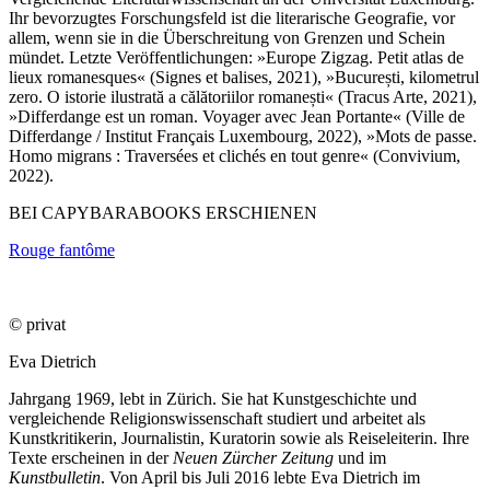
Ihr bevorzugtes Forschungsfeld ist die literarische Geografie, vor
allem, wenn sie in die Überschreitung von Grenzen und Schein
mündet. Letzte Veröffentlichungen: »Europe Zigzag. Petit atlas de
lieux romanesques« (Signes et balises, 2021), »București, kilometrul
zero. O istorie ilustrată a călătoriilor romanești« (Tracus Arte, 2021),
»Differdange est un roman. Voyager avec Jean Portante« (Ville de
Differdange / Institut Français Luxembourg, 2022), »Mots de passe.
Homo migrans : Traversées et clichés en tout genre« (Convivium,
2022).
BEI CAPYBARABOOKS ERSCHIENEN
Rouge fantôme
© privat
Eva Dietrich
Jahrgang 1969, lebt in Zürich. Sie hat Kunstgeschichte und
vergleichende Religionswissenschaft studiert und arbeitet als
Kunstkritikerin, Journalistin, Kuratorin sowie als Reiseleiterin. Ihre
Texte erscheinen in der
Neuen Zürcher Zeitung
und im
Kunstbulletin
. Von April bis Juli 2016 lebte Eva Dietrich im