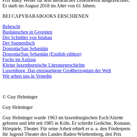
Prix Batty Weber für sein literarisches Lebenswerk ausgezeichnet.
Er starb im August 2018 im Alter von 61 Jahren.
BEI CAPYBARABOOKS ERSCHIENEN
Behescht
Bushäuschen in Georgien
Der Schüttler von Isfahan
Der Suppenfisch
Donostia/San Sebastián
Donostia/San Sebastián (English edition)
Fuchs im Aufzug
Kleine luxemburgische Literaturgeschichte
Luxemburg. Das einzigartigste Großherzogtum der Welt
Wir sehen uns in Venedig
© Guy Helminger
Guy Helminger
Guy Helminger wurde 1963 im luxemburgischen Esch/Alzette
geboren und lebt seit 1985 in Köln. Er schreibt Gedichte, Romane,
Hörspiele, Theater. Für seine Arbeit erhielt er u. a. den Förderpreis
für Jugend-Theater des Landes Baden-Württemberg, den Prix