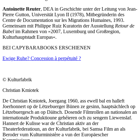
Antoinette Reuter
, DEA in Geschichte unter der Leitung von Jean-
Pierre Gutton, Universität Lyon II (1978), Mitbegründerin des
Centre de Documentation sur les Migrations Humaines, 1993.
Gemeinsam mit Philippe Ruiz Kuratorin der Ausstellung
Retour de
Babel
im Rahmen von »2007, Luxemburg und Großregion,
Kulturhauptstadt Europas«.
BEI CAPYBARABOOKS ERSCHIENEN
Ewige Ruhe? Concession à perpétuité ?
© Kulturfabrik
Christian Kmiotek
De Christian Kmiotek, Joergang 1960, ass ewell bal en halleft
Joerhonnert op de Lëtzebuerger Bünen ze gesinn, haaptsächlech op
Lëtzebuergesch an op Däitsch. Dosende Filmrollen an nationalen an
internationale Produktioune gehéieren och zu sengem Liewenslaf.
Hannert de Kulisse war de Christian aktiv an der
Theaterfederatioun, an der Kulturfabrik, bei Samsa Film an als
Beroder vum Kulturministère a vun der Europäescher