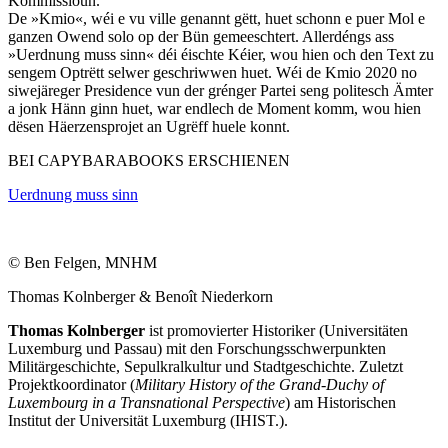
Kommissioun.
De »Kmio«, wéi e vu ville genannt gëtt, huet schonn e puer Mol e
ganzen Owend solo op der Bün gemeeschtert. Allerdéngs ass
»Uerdnung muss sinn« déi éischte Kéier, wou hien och den Text zu
sengem Optrëtt selwer geschriwwen huet. Wéi de Kmio 2020 no
siwejäreger Presidence vun der grénger Partei seng politesch Ämter
a jonk Hänn ginn huet, war endlech de Moment komm, wou hien
dësen Häerzensprojet an Ugrëff huele konnt.
BEI CAPYBARABOOKS ERSCHIENEN
Uerdnung muss sinn
© Ben Felgen, MNHM
Thomas Kolnberger & Benoît Niederkorn
Thomas Kolnberger
ist promovierter Historiker (Universitäten
Luxemburg und Passau) mit den Forschungsschwerpunkten
Militärgeschichte, Sepulkralkultur und Stadtgeschichte. Zuletzt
Projektkoordinator (
Military History of the Grand-Duchy of
Luxembourg in a Transnational Perspective
) am Historischen
Institut der Universität Luxemburg (IHIST.).