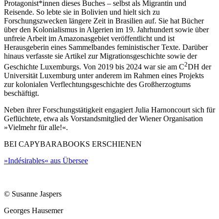
Protagonist*innen dieses Buches – selbst als Migrantin und
Reisende. So lebte sie in Bolivien und hielt sich zu
Forschungszwecken längere Zeit in Brasilien auf. Sie hat Bücher
über den Kolonialismus in Algerien im 19. Jahrhundert sowie über
unfreie Arbeit im Amazonasgebiet veröffentlicht und ist
Herausgeberin eines Sammelbandes feministischer Texte. Darüber
hinaus verfasste sie Artikel zur Migrationsgeschichte sowie der
2
Geschichte Luxemburgs. Von 2019 bis 2024 war sie am C
DH der
Universität Luxemburg unter anderem im Rahmen eines Projekts
zur kolonialen Verflechtungsgeschichte des Großherzogtums
beschäftigt.
Neben ihrer Forschungstätigkeit engagiert Julia Harnoncourt sich für
Geflüchtete, etwa als Vorstandsmitglied der Wiener Organisation
»Vielmehr für alle!«.
BEI CAPYBARABOOKS ERSCHIENEN
»Indésirables« aus Übersee
© Susanne Jaspers
Georges Hausemer