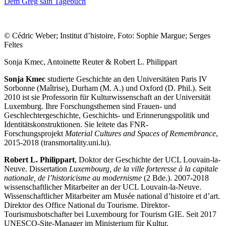
Dem Greg säin Tagebuch
© Cédric Weber; Institut d’histoire, Foto: Sophie Margue; Serges
Feltes
Sonja Kmec, Antoinette Reuter & Robert L. Philippart
Sonja Kmec
studierte Geschichte an den Universitäten Paris IV
Sorbonne (Maîtrise), Durham (M. A.) und Oxford (D. Phil.). Seit
2010 ist sie Professorin für Kulturwissenschaft an der Universität
Luxemburg. Ihre Forschungsthemen sind Frauen- und
Geschlechtergeschichte, Geschichts- und Erinnerungspolitik und
Identitätskonstruktionen. Sie leitete das FNR-
Forschungsprojekt
Material Cultures and Spaces of Remembrance
,
2015-2018 (transmortality.uni.lu).
Robert L. Philippart
, Doktor der Geschichte der UCL Louvain-la-
Neuve. Dissertation
Luxembourg, de la ville forteresse à la capitale
nationale, de l’historicisme au modernisme
(2 Bde.). 2007-2018
wissenschaftlicher Mitarbeiter an der UCL Louvain-la-Neuve.
Wissenschaftlicher Mitarbeiter am Musée national d’histoire et d’art.
Direktor des Office National du Tourisme. Direktor-
Tourismusbotschafter bei Luxembourg for Tourism GIE. Seit 2017
UNESCO-Site-Manager im Ministerium für Kultur.