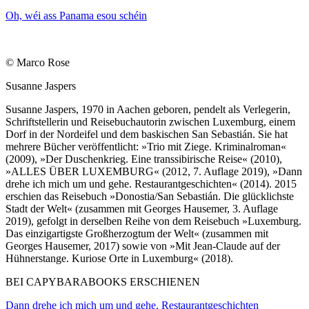
Oh, wéi ass Panama esou schéin
© Marco Rose
Susanne Jaspers
Susanne Jaspers, 1970 in Aachen geboren, pendelt als Verlegerin,
Schriftstellerin und Reisebuchautorin zwischen Luxemburg, einem
Dorf in der Nordeifel und dem baskischen San Sebastián. Sie hat
mehrere Bücher veröffentlicht: »Trio mit Ziege. Kriminalroman«
(2009), »Der Duschenkrieg. Eine transsibirische Reise« (2010),
»ALLES ÜBER LUXEMBURG« (2012, 7. Auflage 2019), »Dann
drehe ich mich um und gehe. Restaurantgeschichten« (2014). 2015
erschien das Reisebuch »Donostia/San Sebastián. Die glücklichste
Stadt der Welt« (zusammen mit Georges Hausemer, 3. Auflage
2019), gefolgt in derselben Reihe von dem Reisebuch »Luxemburg.
Das einzigartigste Großherzogtum der Welt« (zusammen mit
Georges Hausemer, 2017) sowie von »Mit Jean-Claude auf der
Hühnerstange. Kuriose Orte in Luxemburg« (2018).
BEI CAPYBARABOOKS ERSCHIENEN
Dann drehe ich mich um und gehe. Restaurantgeschichten