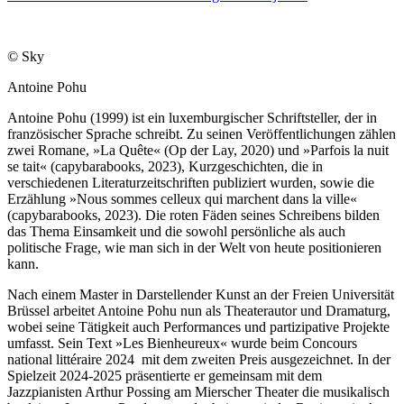
© Sky
Antoine Pohu
Antoine Pohu (1999) ist ein luxemburgischer Schriftsteller, der in
französischer Sprache schreibt. Zu seinen Veröffentlichungen zählen
zwei Romane, »La Quête« (Op der Lay, 2020) und »Parfois la nuit
se tait« (capybarabooks, 2023), Kurzgeschichten, die in
verschiedenen Literaturzeitschriften publiziert wurden, sowie die
Erzählung »Nous sommes celleux qui marchent dans la ville«
(capybarabooks, 2023). Die roten Fäden seines Schreibens bilden
das Thema Einsamkeit und die sowohl persönliche als auch
politische Frage, wie man sich in der Welt von heute positionieren
kann.
Nach einem Master in Darstellender Kunst an der Freien Universität
Brüssel arbeitet Antoine Pohu nun als Theaterautor und Dramaturg,
wobei seine Tätigkeit auch Performances und partizipative Projekte
umfasst. Sein Text »Les Bienheureux« wurde beim Concours
national littéraire 2024 mit dem zweiten Preis ausgezeichnet. In der
Spielzeit 2024-2025 präsentierte er gemeinsam mit dem
Jazzpianisten Arthur Possing am Mierscher Theater die musikalisch