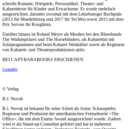
schreibt Romane, Hörspiele, Presseartikel, Theater- und
Kabaretttexte für Kinder und Erwachsene. Er wurde mehrfach
ausgezeichnet, darunter zweimal mit dem Lëtzebuerger Buchpräis
(2012 für Muedebëtzeg und 2017 für Tel Mo) sowie 2015 mit dem
Prix Servais für Roughmix.
Darüber hinaus ist Roland Meyer als Musiker bei den Bluesbands
The Winklepickers und The Horseblinders, als Kabarettist mit
Soloprogrammen und beim Kabaret Sténkdéier sowie als Regisseur
von Kabarett- und Theaterproduktionen aktiv.
BEI CAPYBARABOOKS ERSCHIENEN
Leandro
© Verlag
B.J. Novak
B.J. Novak ist bekannt für seine Arbeit als Autor, Schauspieler,
Regisseur und Produzent der amerikanischen Fernsehserie »The
Office«, die mit dem Emmy Award ausgezeichnet wurde. Zudem
wird er als Stand-up-Comedian gefeiert und hat in mehreren