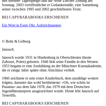
den Berliner Tagesspiegel und die Neue Zürcher Zeitung am
Sonntag. 2003 veröffentlichte er Gedankenstille, eine Sammlung
seiner zwischen 1995 und 2002 geschriebenen Texte.
BEI CAPYBARABOOKS ERSCHIENEN
Ein Wort in Esels Ohr. Aufzeichnungen
© Beltz & Gelberg
Janosch
Janosch wurde 1931 in Hindenburg in Oberschlesien (heute
Zaborze, Polen) geboren. 1946 floh seine Familie in den Westen.
1953 begann er eine Ausbildung an der Münchner Kunstakademie,
die er einige Jahre später ohne Abschluss verließ.
1960 zeichnete er sein erstes Kinderbuch, dem unzählige weitere
folgten, darunter das wohl berühmteste: »Oh, wie schön ist
Panama« aus dem Jahr 1978, das 1979 mit dem Deutschen
Jugendliteraturpreis ausgezeichnet wurde. Heute lebt Janosch auf
Teneriffa.
BEI CAPYBARABOOKS ERSCHIENEN