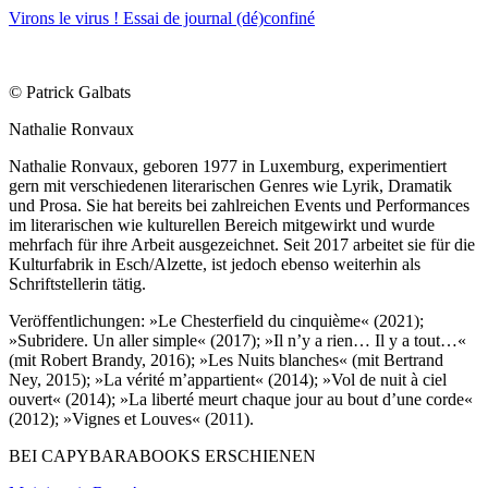
Virons le virus ! Essai de journal (dé)confiné
© Patrick Galbats
Nathalie Ronvaux
Nathalie Ronvaux, geboren 1977 in Luxemburg, experimentiert
gern mit verschiedenen literarischen Genres wie Lyrik, Dramatik
und Prosa. Sie hat bereits bei zahlreichen Events und Performances
im literarischen wie kulturellen Bereich mitgewirkt und wurde
mehrfach für ihre Arbeit ausgezeichnet. Seit 2017 arbeitet sie für die
Kulturfabrik in Esch/Alzette, ist jedoch ebenso weiterhin als
Schriftstellerin tätig.
Veröffentlichungen: »Le Chesterfield du cinquième« (2021);
»Subridere. Un aller simple« (2017); »Il n’y a rien… Il y a tout…«
(mit Robert Brandy, 2016); »Les Nuits blanches« (mit Bertrand
Ney, 2015); »La vérité m’appartient« (2014); »Vol de nuit à ciel
ouvert« (2014); »La liberté meurt chaque jour au bout d’une corde«
(2012); »Vignes et Louves« (2011).
BEI CAPYBARABOOKS ERSCHIENEN