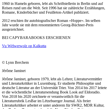
1960 in Hameln geboren, lebt als Schriftstellerin in Berlin und auf
Reisen rund um die Welt. Seit 1996 hat sie zahlreiche Erzählungen,
Romane, Kinderbücher und Feuilleton-Artikel publiziert.
2012 erschien ihr autobiografischer Roman »Hoppe«. Im selben
Jahr wurde sie mit dem renommierten Georg-Büchner-Preis
ausgezeichnet.
BEI CAPYBARABOOKS ERSCHIENEN
Vu Wëlwerwolz op Kalkutta
© Lynn Berchem
Jérôme Jaminet
Jérôme Jaminet, geboren 1979, lebt als Lehrer, Literaturvermittler
und Literaturkritiker in Luxemburg. Er studierte Philosophie und
deutsche Literatur an der Universität Trier. Von 2014 bis 2017 leitete
er die wöchentliche Literatursendung Book Look auf Eldoradio.
Von 2018 bis 2020 zeichnete er verantwortlich für die
Literaturrubrik LesBar im Lëtzebuerger Journal. Als freier
Literaturkritiker arbeitet er unter anderem für SWR2, MDR Kultur,