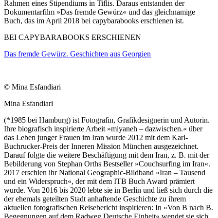
Rahmen eines Stipendiums in Tiflis. Daraus entstanden der
Dokumentarfilm »Das fremde Gewürz« und das gleichnamige
Buch, das im April 2018 bei capybarabooks erschienen ist.
BEI CAPYBARABOOKS ERSCHIENEN
Das fremde Gewürz. Geschichten aus Georgien
© Mina Esfandiari
Mina Esfandiari
(*1985 bei Hamburg) ist Fotografin, Grafikdesignerin und Autorin.
Ihre biografisch inspirierte Arbeit »miyaneh – dazwischen.« über
das Leben junger Frauen im Iran wurde 2012 mit dem Karl-
Buchrucker-Preis der Inneren Mission München ausgezeichnet.
Darauf folgte die weitere Beschäftigung mit dem Iran, z. B. mit der
Bebilderung von Stephan Orths Bestseller »Couchsurfing im Iran«.
2017 erschien ihr National Geographic-Bildband »Iran – Tausend
und ein Widerspruch«, der mit dem ITB Buch Award prämiert
wurde. Von 2016 bis 2020 lebte sie in Berlin und ließ sich durch die
der ehemals geteilten Stadt anhaftende Geschichte zu ihrem
aktuellen fotografischen Reisebericht inspirieren: In »Von B nach B.
Begegnungen auf dem Radweg Deutsche Einheit« wendet sie sich