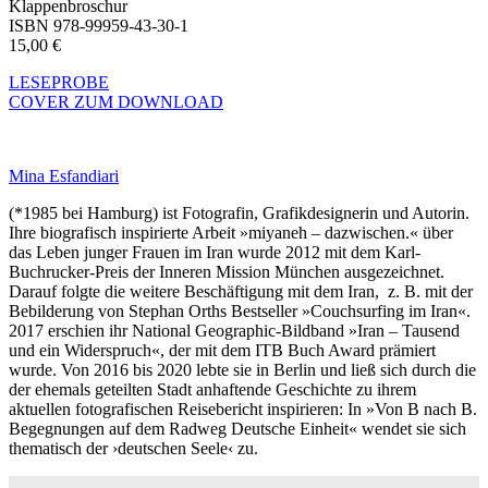
Klappenbroschur
ISBN 978-99959-43-30-1
15,00 €
LESEPROBE
COVER ZUM DOWNLOAD
Mina Esfandiari
(*1985 bei Hamburg) ist Fotografin, Grafikdesignerin und Autorin.
Ihre biografisch inspirierte Arbeit »miyaneh – dazwischen.« über
das Leben junger Frauen im Iran wurde 2012 mit dem Karl-
Buchrucker-Preis der Inneren Mission München ausgezeichnet.
Darauf folgte die weitere Beschäftigung mit dem Iran, z. B. mit der
Bebilderung von Stephan Orths Bestseller »Couchsurfing im Iran«.
2017 erschien ihr National Geographic-Bildband »Iran – Tausend
und ein Widerspruch«, der mit dem ITB Buch Award prämiert
wurde. Von 2016 bis 2020 lebte sie in Berlin und ließ sich durch die
der ehemals geteilten Stadt anhaftende Geschichte zu ihrem
aktuellen fotografischen Reisebericht inspirieren: In »Von B nach B.
Begegnungen auf dem Radweg Deutsche Einheit« wendet sie sich
thematisch der ›deutschen Seele‹ zu.