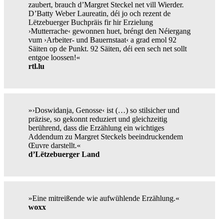
zaubert, brauch d’Margret Steckel net vill Wierder.
D’Batty Weber Laureatin, déi jo och rezent de
Lëtzebuerger Buchpräis fir hir Erzielung
›Mutterrache‹ gewonnen huet, bréngt den Néiergang
vum ›Arbeiter- und Bauernstaat‹ a grad emol 92
Säiten op de Punkt. 92 Säiten, déi een sech net sollt
entgoe loossen!«
rtl.lu
»›Doswidanja, Genosse‹ ist (…) so stilsicher und
präzise, so gekonnt reduziert und gleichzeitig
berührend, dass die Erzählung ein wichtiges
Addendum zu Margret Steckels beeindruckendem
Œuvre darstellt.«
d’Lëtzebuerger Land
»Eine mitreißende wie aufwühlende Erzählung.«
woxx