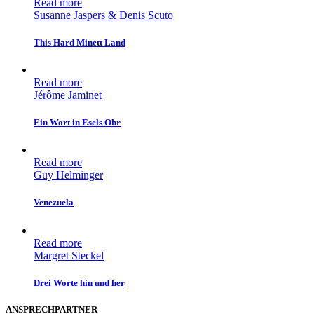
Read more
Susanne Jaspers & Denis Scuto
This Hard Minett Land
Read more
Jérôme Jaminet
Ein Wort in Esels Ohr
Read more
Guy Helminger
Venezuela
Read more
Margret Steckel
Drei Worte hin und her
ANSPRECHPARTNER