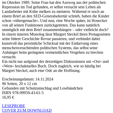
im Oktober 1989. Seine Frau hat den Ausweg aus der politischen
Repression im Tod gefunden, er selbst versucht sein Leben als
Landarbeiter mit Kühe melken zu meistern. Während er noch an
einem Brief an den SED-Generalsekretär schrieb, haben die Kinder
schon »rübergemacht«. Und nun, eine Woche später, ist Honecker
von all seinen Funktionen zurückgetreten. Das kann natürlich
unmöglich mit dem Brief zusammenhängen – oder vielleicht doch?
In einem inneren Monolog lässt Margret Steckel ihren Protagonisten
seine bittere Geschichte Revue passieren, und verbindet dabei
kunstvoll das persönliche Schicksal mit der Entlarvung eines
menschenverachtenden politischen Systems, das selbst seine
Anhänger beim geringsten vermeintlichen Vergehen zu brechen
versucht.
Ein nicht nur aufgrund der derzeitigen Diskussionen um »Ost« und
»West« hochaktuelles Buch. Doch zugleich, wie so häufig bei
Margret Steckel, auch eine Ode an die Hoffnung.
Erscheinungsdatum: 14.11.2024
96 Seiten, 20 x 12 cm
Gebunden mit Schutzumschlag und Lesebändchen
ISBN 978-99959-43-61-5
16,95 €
LESEPROBE
COVER ZUM DOWNLOAD