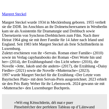
Margret Steckel
Margret Steckel wurde 1934 in Mecklenburg geboren. 1955 verließ
sie die DDR. Im Anschluss an ihr Dolmetscherexamen in Westberlin
kam sie als Assistentin für Dramaturgie und Drehbuch sowie
Übersetzerin von Synchron-Drehbüchern zum Film. Nach ihrer
Heirat 1964 ging sie mit ihrer Familie für 14 Jahre nach Irland und
England. Seit 1983 lebt Margret Steckel als freie Schriftstellerin in
Luxemburg.
Zuletzt erschienen von ihr »Servais. Roman einer Familie« (2010)
sowie im Verlag capybarabooks der Roman »Drei Worte hin und
her« (2014), der Erzählungsband »Ins Licht sehen« (2016), die
Novelle »Jette, Jakob und die andern« (2017), die Erzählung »Daisy
Fiedler« (2021) sowie die Novelle »Mutterrache« (2023).
1997 wurde Margret Steckel für die Erzählung »Der Letzte vom
Bayrischen Platz« mit dem Servais-Preis ausgezeichnet. 2023 erhielt
sie den Prix Batty Weber für ihr Lebenswerk. 2024 gewann sie mit
»Mutterrache« den Luxemburger Buchpreis.
»Wéi eng Kënschtlerin, déi mat e puer
Pinselstrécher dee perfekten Tableau op d’Läinwand