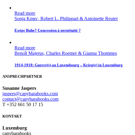
Read more
Sonja Kmec, Robert L. Philippart & Antoinette Reuter
Ewige Ruhe? Concession à perpétuité ?
Read more
Benoît Majerus, Charles Roemer & Gianna Thommes
1914-1918: Guerre(s) au Luxembourg – Krieg(e) in Luxemburg
ANSPRECHPARTNER
Susanne Jaspers
jaspers@capybarabooks.com
contact@capybarabooks.com
T +352 661 50 17 15
KONTAKT
Luxemburg
capybarabooks