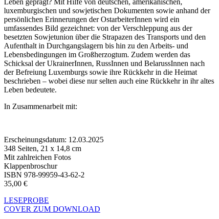
Leben geprägt? Mit Hilfe von deutschen, amerikanischen,
luxemburgischen und sowjetischen Dokumenten sowie anhand der
persönlichen Erinnerungen der OstarbeiterInnen wird ein
umfassendes Bild gezeichnet: von der Verschleppung aus der
besetzten Sowjetunion über die Strapazen des Transports und den
Aufenthalt in Durchgangslagern bis hin zu den Arbeits- und
Lebensbedingungen im Großherzogtum. Zudem werden das
Schicksal der UkrainerInnen, RussInnen und BelarussInnen nach
der Befreiung Luxemburgs sowie ihre Rückkehr in die Heimat
beschrieben – wobei diese nur selten auch eine Rückkehr in ihr altes
Leben bedeutete.
In Zusammenarbeit mit:
Erscheinungsdatum: 12.03.2025
348 Seiten, 21 x 14,8 cm
Mit zahlreichen Fotos
Klappenbroschur
ISBN 978-99959-43-62-2
35,00 €
LESEPROBE
COVER ZUM DOWNLOAD