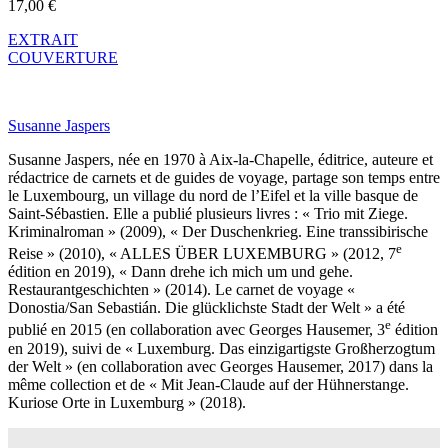
17,00 €
EXTRAIT
COUVERTURE
Susanne Jaspers
Susanne Jaspers, née en 1970 à Aix-la-Chapelle, éditrice, auteure et
rédactrice de carnets et de guides de voyage, partage son temps entre
le Luxembourg, un village du nord de l’Eifel et la ville basque de
Saint-Sébastien. Elle a publié plusieurs livres : « Trio mit Ziege.
Kriminalroman » (2009), « Der Duschenkrieg. Eine transsibirische
e
Reise » (2010), « ALLES ÜBER LUXEMBURG » (2012, 7
édition en 2019), « Dann drehe ich mich um und gehe.
Restaurantgeschichten » (2014). Le carnet de voyage «
Donostia/San Sebastián. Die glücklichste Stadt der Welt » a été
e
publié en 2015 (en collaboration avec Georges Hausemer, 3
édition
en 2019), suivi de « Luxemburg. Das einzigartigste Großherzogtum
der Welt » (en collaboration avec Georges Hausemer, 2017) dans la
même collection et de « Mit Jean-Claude auf der Hühnerstange.
Kuriose Orte in Luxemburg » (2018).