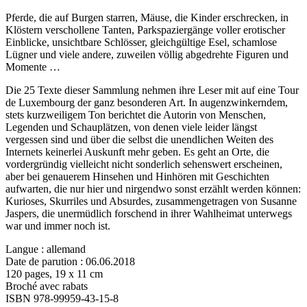
Pferde, die auf Burgen starren, Mäuse, die Kinder erschrecken, in
Klöstern verschollene Tanten, Parkspaziergänge voller erotischer
Einblicke, unsichtbare Schlösser, gleichgültige Esel, schamlose
Lügner und viele andere, zuweilen völlig abgedrehte Figuren und
Momente …
Die 25 Texte dieser Sammlung nehmen ihre Leser mit auf eine Tour
de Luxembourg der ganz besonderen Art. In augenzwinkerndem,
stets kurzweiligem Ton berichtet die Autorin von Menschen,
Legenden und Schauplätzen, von denen viele leider längst
vergessen sind und über die selbst die unendlichen Weiten des
Internets keinerlei Auskunft mehr geben. Es geht an Orte, die
vordergründig vielleicht nicht sonderlich sehenswert erscheinen,
aber bei genauerem Hinsehen und Hinhören mit Geschichten
aufwarten, die nur hier und nirgendwo sonst erzählt werden können:
Kurioses, Skurriles und Absurdes, zusammengetragen von Susanne
Jaspers, die unermüdlich forschend in ihrer Wahlheimat unterwegs
war und immer noch ist.
Langue : allemand
Date de parution : 06.06.2018
120 pages, 19 x 11 cm
Broché avec rabats
ISBN 978-99959-43-15-8